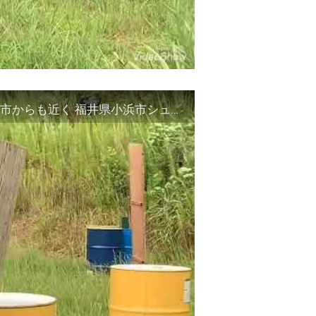
勢浜のサバゲーフィールド プレオープン 敦賀市からも近く 福井県小浜市シューティングレンジ エアガン