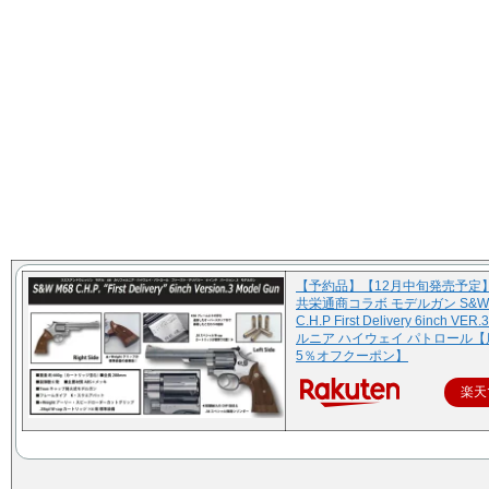
【予約品】【12月中旬発売予定
共栄通商コラボ モデルガン S&W 
C.H.P First Delivery 6inch V
ルニア ハイウェイ パトロール
5％オフクーポン】
楽天