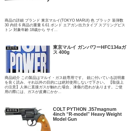
商品の詳細 ブランド 東京マルイ(TOKYO MARUI) 色 ブラック 装弾数
30 内径 6 商品の重量 6.61 ポンド エアガン出力タイプ スプリングピス
トン 対象年齢:18歳から サイ...
東京マルイ ガンパワーHFC134aガ
最新情報
ス 400g
商品紹介 この製品はマルイ・ガス銃専用です。 銃に付いている説明書
を良く読み、それ以外の目的には絶対使用しないで下さい。 【取扱上
の注意】人体に直接ガスが触れた場合、凍傷の恐れがあります。ご使
用の際には、ガスが皮膚にかか...
COLT PYTHON .357magnum
最新情報
4inch “R-model” Heavy Weight
Model Gun