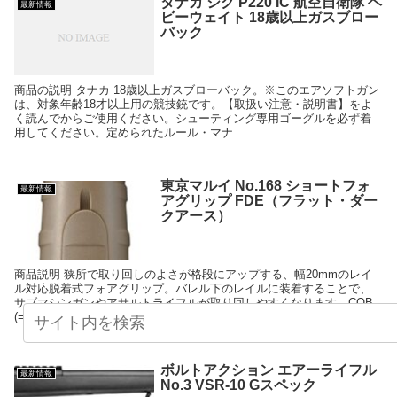
タナカ シグ P220 IC 航空自衛隊 ヘ
最新情報
ビーウェイト 18歳以上ガスブロー
バック
商品の説明 タナカ 18歳以上ガスブローバック。※このエアソフトガン
は、対象年齢18才以上用の競技銃です。【取扱い注意・説明書】をよ
く読んでからご使用ください。シューティング専用ゴーグルを必ず着
用してください。定められたルール・マナ...
東京マルイ No.168 ショートフォ
最新情報
アグリップ FDE（フラット・ダー
クアース）
商品説明 狭所で取り回しのよさが格段にアップする、幅20mmのレイ
ル対応脱着式フォアグリップ。バレル下のレイルに装着することで、
サブマシンガンやアサルトライフルが取り回しやすくなります。CQB
(=近接戦闘)スタイルに欠かせ...
ボルトアクション エアーライフル
最新情報
No.3 VSR-10 Gスペック