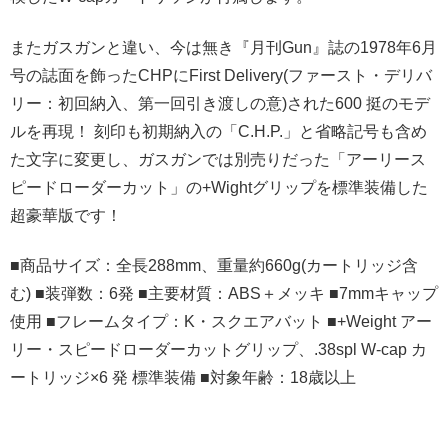
またガスガンと違い、今は無き『月刊Gun』誌の1978年6月
号の誌面を飾ったCHPにFirst Delivery(ファースト・デリバ
リー：初回納入、第一回引き渡しの意)された600 挺のモデ
ルを再現！ 刻印も初期納入の「C.H.P.」と省略記号も含め
た文字に変更し、ガスガンでは別売りだった「アーリース
ピードローダーカット」の+Wightグリップを標準装備した
超豪華版です！
■商品サイズ：全長288mm、重量約660g(カートリッジ含
む) ■装弾数：6発 ■主要材質：ABS＋メッキ ■7mmキャップ
使用 ■フレームタイプ：K・スクエアバット ■+Weight アー
リー・スピードローダーカットグリップ、.38spl W-cap カ
ートリッジ×6 発 標準装備 ■対象年齢：18歳以上