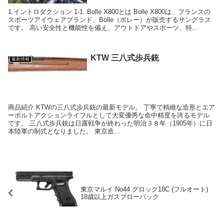
1.イントロダクション 1-1. Bolle X800とは Bolle X800は、フランスの
スポーツアイウェアブランド、Bolle（ボレー）が販売するサングラス
です。 高い安全性と機能性を備え、アウトドアやスポーツ、特...
KTW 三八式歩兵銃
最新情報
商品紹介 KTWの三八式歩兵銃の最新モデル。 丁寧で精緻な造形とエア
ーボルトアクションライフルとして大変優秀な命中精度を誇るモデル
です。 三八式歩兵銃は日露戦争が終わった明治３８年（1905年）に日
本陸軍の制式となりました。 東京造...
東京マルイ No44 グロック18C (フルオート)
18歳以上ガスブローバック