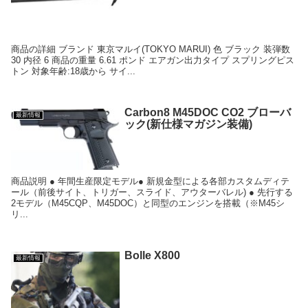
商品の詳細 ブランド 東京マルイ(TOKYO MARUI) 色 ブラック 装弾数
30 内径 6 商品の重量 6.61 ポンド エアガン出力タイプ スプリングピス
トン 対象年齢:18歳から サイ...
Carbon8 M45DOC CO2 ブローバ
最新情報
ック(新仕様マガジン装備)
商品説明 ● 年間生産限定モデル● 新規金型による各部カスタムディテ
ール（前後サイト、トリガー、スライド、アウターバレル) ● 先行する
2モデル（M45CQP、M45DOC）と同型のエンジンを搭載（※M45シ
リ...
Bolle X800
最新情報