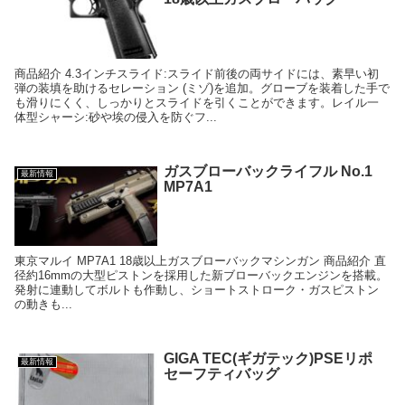
商品紹介 4.3インチスライド:スライド前後の両サイドには、素早い初
弾の装填を助けるセレーション (ミゾ)を追加。グローブを装着した手で
も滑りにくく、しっかりとスライドを引くことができます。レイル一
体型シャーシ:砂や埃の侵入を防ぐフ...
ガスブローバックライフル No.1
最新情報
MP7A1
東京マルイ MP7A1 18歳以上ガスブローバックマシンガン 商品紹介 直
径約16mmの大型ピストンを採用した新ブローバックエンジンを搭載。
発射に連動してボルトも作動し、ショートストローク・ガスピストン
の動きも...
GIGA TEC(ギガテック)PSEリポ
最新情報
セーフティバッグ