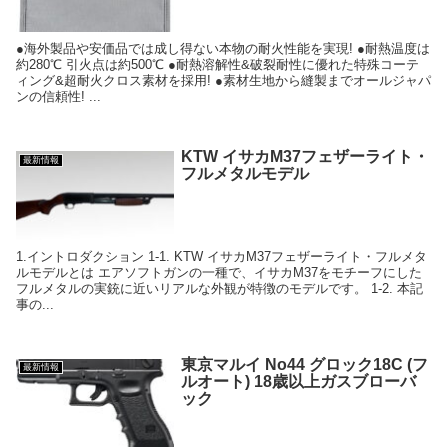
●海外製品や安価品では成し得ない本物の耐火性能を実現! ●耐熱温度は
約280℃ 引火点は約500℃ ●耐熱溶解性&破裂耐性に優れた特殊コーテ
ィング&超耐火クロス素材を採用! ●素材生地から縫製までオールジャパ
ンの信頼性! ...
KTW イサカM37フェザーライト・
最新情報
フルメタルモデル
1.イントロダクション 1-1. KTW イサカM37フェザーライト・フルメタ
ルモデルとは エアソフトガンの一種で、イサカM37をモチーフにした
フルメタルの実銃に近いリアルな外観が特徴のモデルです。 1-2. 本記
事の...
東京マルイ No44 グロック18C (フ
最新情報
ルオート) 18歳以上ガスブローバ
ック