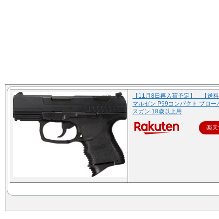
【11月8日再入荷予定】 【
マルゼン P99コンパクト ブロ
スガン 18歳以上用
楽天